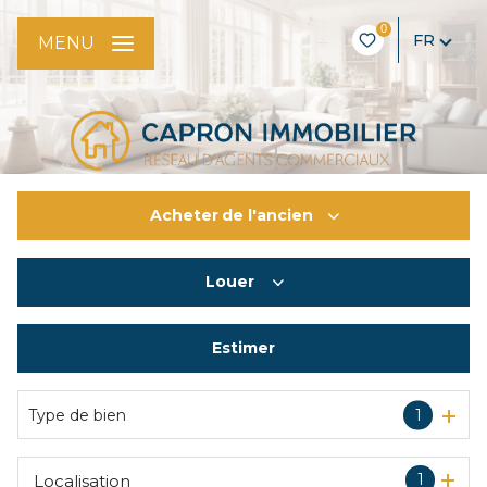
0
FR
MENU
Acheter
de l'ancien
Louer
De l'ancien
De l'immo pro
Estimer
à l'année
De l'immo pro
Type de bien
1
1
Localisation