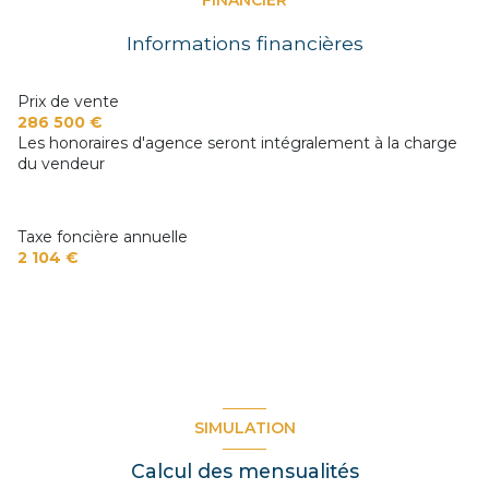
FINANCIER
Chauffage individuel : chaudière (gaz de ville)
Informations financières
1 garage(s)
Prix de vente
286 500 €
Les honoraires d'agence seront intégralement à la charge
4 parking(s)
du vendeur
exposition Est
Taxe foncière annuelle
2 104 €
3 niveau(x)
vue Jardin
visiophone
SIMULATION
Calcul des mensualités