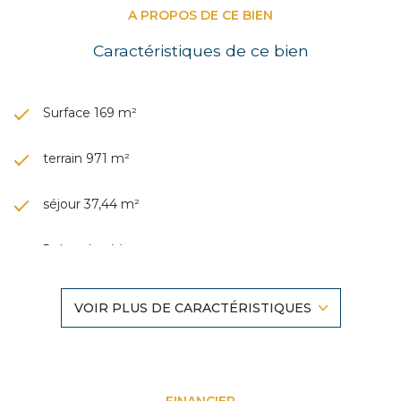
A PROPOS DE CE BIEN
Caractéristiques de ce bien
Surface 169 m²
terrain 971 m²
séjour 37,44 m²
5 chambre(s)
1 salle(s) de bain
VOIR PLUS DE CARACTÉRISTIQUES
construit en 1970
cuisine séparée (équipée)