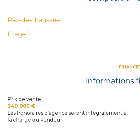
Rez-de-chaussée
Etage 1
entrée
salon/sejour
palier
salle à manger
chambre
FINANCI
cuisine
bureau
Informations f
salon/sejour
chambre
couloir
Prix de vente
WC
340 000 €
salle de bain
Les honoraires d'agence seront intégralement à
la charge du vendeur
WC
chambre