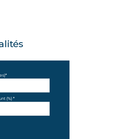
8.6 m²
5 m²
lités
es)*
nt (%) *