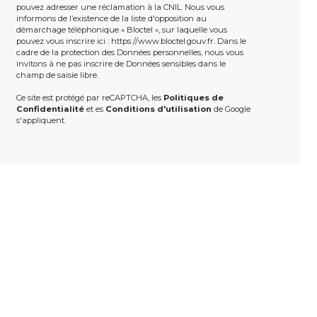
pouvez adresser une réclamation à la CNIL. Nous vous
informons de l’existence de la liste d'opposition au
démarchage téléphonique « Bloctel », sur laquelle vous
pouvez vous inscrire ici :
https://www.bloctel.gouv.fr
. Dans le
cadre de la protection des Données personnelles, nous vous
invitons à ne pas inscrire de Données sensibles dans le
champ de saisie libre.
Ce site est protégé par reCAPTCHA, les
Politiques de
Confidentialité
et es
Conditions d'utilisation
de Google
s'appliquent.