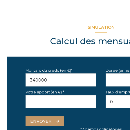
chambre
atelier
SIMULATION
Calcul des mensua
Montant du crédit (en €)*
Durée (anné
Votre apport (en €) *
Taux d'empru
ENVOYER
* Champs obligatoires