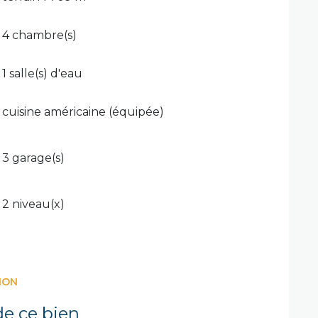
4 chambre(s)
1 salle(s) d'eau
cuisine américaine (équipée)
3 garage(s)
2 niveau(x)
ION
e ce bien