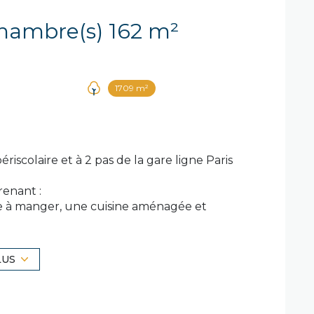
Maison 7 pièce(s) 4 chambre(s) 162 m²
1709 m²
scolaire et à 2 pas de la gare ligne Paris
enant :
lle à manger, une cuisine aménagée et
 wc séparé, et une suite parentale.
re, un bureau passant avec placards, et à la
d'eau. WC Séparé.
LUS
 supplémentaire, grand garage idéal pour
s !