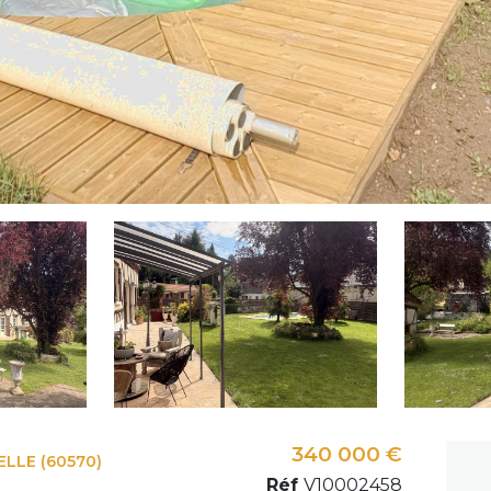
340 000 €
ELLE (60570)
Réf
V10002458