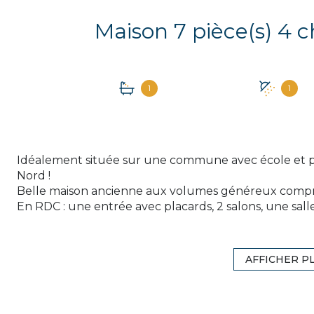
1
1
Idéalement située sur une commune avec école et péri
Nord !
Belle maison ancienne aux volumes généreux compr
En RDC : une entrée avec placards, 2 salons, une sa
équipée, une salle de bains avec baignoire et douche,
A l'étage : palier avec placards desservant une chamb
suite une grande chambre avec placard et un point 
AFFICHER P
Cave voutée, dépendances comprenant une chambre
les bricoleurs, cuisine d'été et piscine 8X4 chauffée !
Le tout sur un terrain de 1709 m2 avec accès véhicule