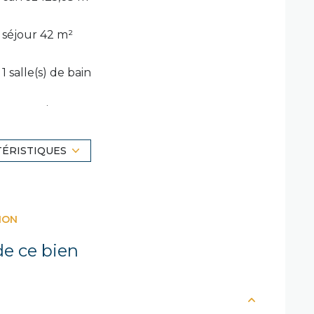
séjour 42 m²
1 salle(s) de bain
construit en 2013
1 garage(s)
TÉRISTIQUES
exposition Sud
ION
terrasse
e ce bien