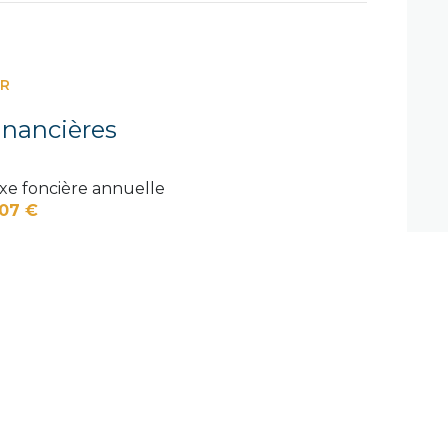
1.52 m²
5.19 m²
ER
12.01 m²
inancières
42.86 m²
xe foncière annuelle
4.72 m²
107 €
11.83 m²
5.48 m²
11.58 m²
11.47 m²
12.89 m²
3.77 m²