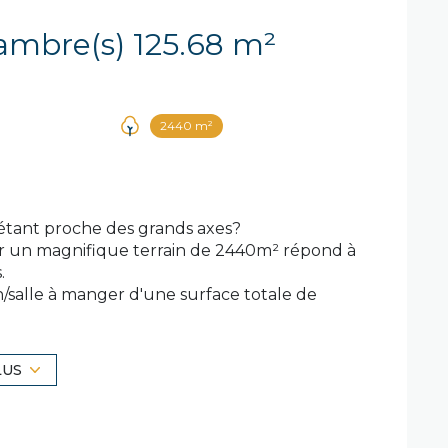
Maison 5 pièce(s) 4 chambre(s) 125.68 m²
2440 m²
étant proche des grands axes?
ur un magnifique terrain de 2440m² répond à
.
/salle à manger d'une surface totale de
ompe à chaleur réversible vous offrant la
ur électrique dernière génération.
LUS
, une salle de bains avec WC intégré, 4
égrés et très bien pensés pour un