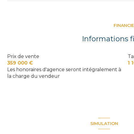
WC
couloir
FINANCI
cuisine
Informations f
salon/sejour
Prix de vente
Ta
cellier
359 000 €
1 
chambre
Les honoraires d'agence seront intégralement à
la charge du vendeur
salle de bain
chambre
chambre
chambre
SIMULATION
Salle d'eau