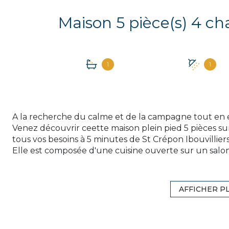
1
1
A la recherche du calme et de la campagne tout en 
Venez découvrir ceette maison plein pied 5 pièces s
tous vos besoins à 5 minutes de St Crépon Ibouvilliers
Elle est composée d'une cuisine ouverte sur un salon
54.87m², équipée d'un poële à bois ainsi que d'une p
climatisation.
De plus toutes les pièces sont équipées d'un radiate
AFFICHER P
Un couloir dessert une buanderie, un WC indépendant
chambres, dont une parentale avec salle d'eau.
Vous retrouverez dans chaque pièce des placards int