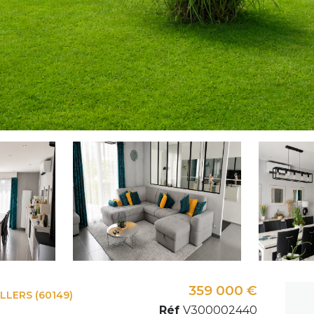
359 000 €
LLERS (60149)
Réf
V300002440