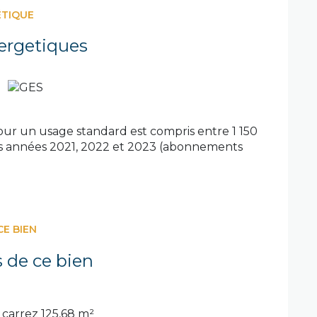
ÉTIQUE
.
ain de pétanque, abris de jardin, et chenil pour
ergetiques
ivre dans un environnement paisible avec une
ur un usage standard est compris entre 1 150
 les années 2021, 2022 et 2023 (abonnements
CE BIEN
s de ce bien
carrez 125,68 m²