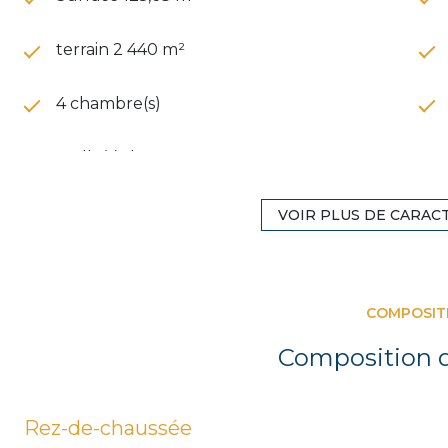
terrain 2 440 m²
4 chambre(s)
1 salle(s) d'eau
cuisine américaine (équipée)
VOIR PLUS DE CARAC
3 parking(s)
COMPOSIT
vue Jardin
Composition d
interphone
Rez-de-chaussée