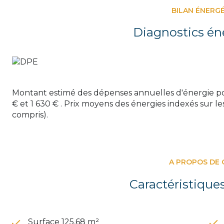
rangement optimal.
BILAN ÉNERG
Toutes les fenêtres sont équipés d'une moustiquaire
A l'extérieur, un jardin de 2314 m² avec terrasse, terr
Diagnostics én
chien.
Un garage pouvant accueillir 2 voitures.
Une opportunité à saisir pour ceux qui souhaitent v
maison moderne et confortable.
Montant estimé des dépenses annuelles d'énergie po
€ et 1 630 € . Prix moyens des énergies indexés sur
compris).
A PROPOS DE 
Caractéristique
Surface 125,68 m²