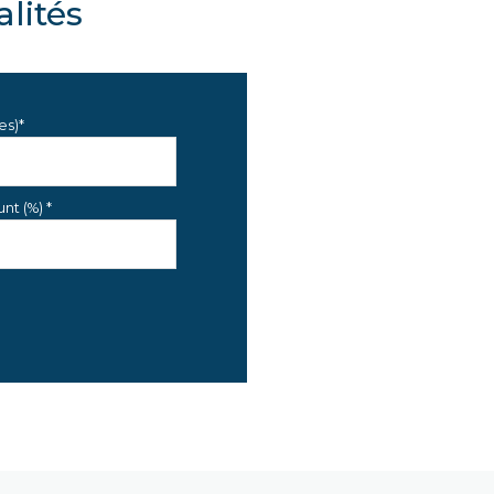
lités
es)*
nt (%) *