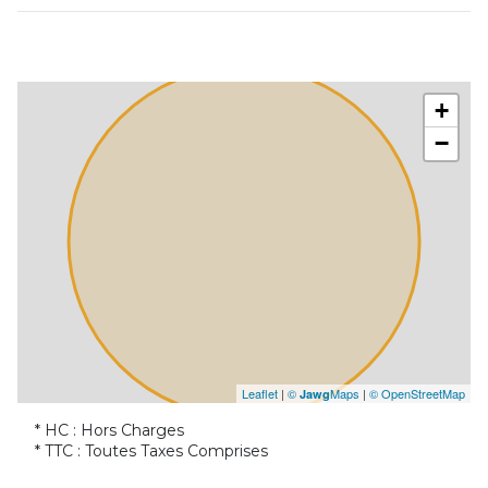
salle
44.3 m²
WC
m²
+
−
Leaflet
|
©
Maps
|
© OpenStreetMap
Jawg
* HC : Hors Charges
* TTC : Toutes Taxes Comprises