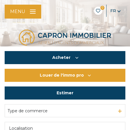
0
FR
MENU
Acheter
Louer
de l'immo pro
De l'ancien
De l'immo pro
Estimer
à l'année
De l'immo pro
Type de commerce