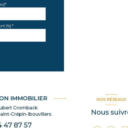
es)*
nt (%) *
ON IMMOBILIER
NOS RÉSEAUX
Hubert Cromback
Nous suivr
aint-Crépin-Ibouvillers
 47 87 57