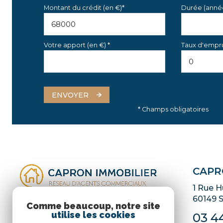
Montant du crédit (en €)*
Durée (anné
Votre apport (en €) *
Taux d'empru
ENVOYER
* Champs obligatoires
CAPR
1 Rue 
60149
S
Comme beaucoup, notre site
utilise les cookies
03 44