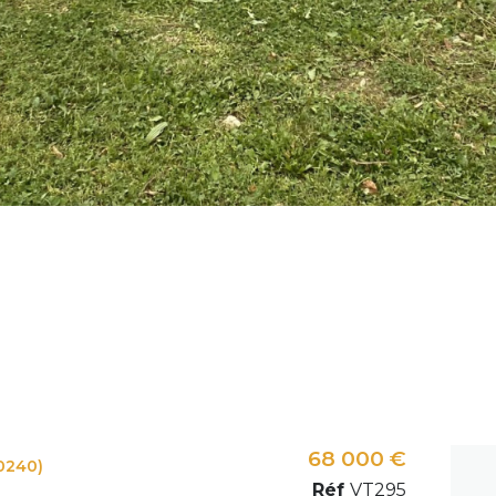
68 000 €
0240)
Réf
VT295