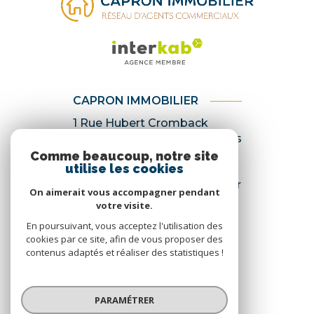
CAPRON IMMOBILIER
1 Rue Hubert Cromback
60149
Saint-Crépin-Ibouvillers
Comme beaucoup, notre site
03 44 47 87 57
utilise les cookies
contact@capronimmobilier.fr
On aimerait vous accompagner pendant
votre visite.
En poursuivant, vous acceptez l'utilisation des
cookies par ce site, afin de vous proposer des
NOS RÉSEAUX
contenus adaptés et réaliser des statistiques !
Nous suivre
PARAMÉTRER