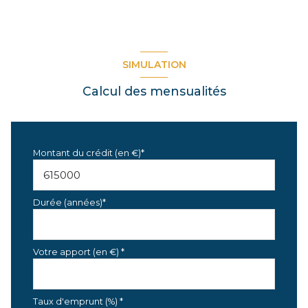
SIMULATION
Calcul des mensualités
Montant du crédit (en €)*
Durée (années)*
Votre apport (en €) *
Taux d'emprunt (%) *