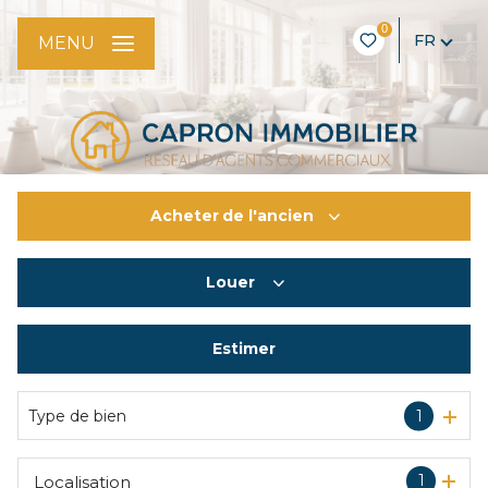
0
FR
MENU
Acheter
de l'ancien
Louer
De l'ancien
De l'immo pro
Estimer
à l'année
De l'immo pro
Type de bien
1
1
Localisation