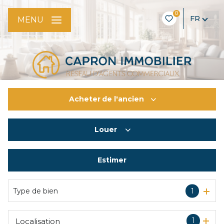
0
FR
MENU
Acheter
de l'ancien
Louer
De l'ancien
De l'immo pro
Estimer
à l'année
De l'immo pro
Type de bien
1
1
Localisation