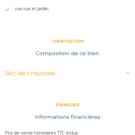
vue rue et jardin
COMPOSITION
Composition de ce bien
Rez-de-chaussée
RDC
57.75 m²
1 er étage
57.75 m²
FINANCIER
2 ème étages
57.75 m²
Informations financières
3 ème étages
57.75 m²
Prix de vente honoraires TTC inclus