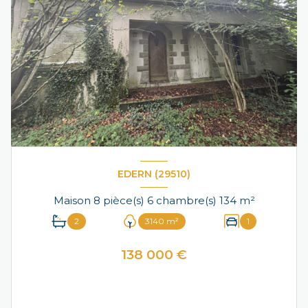
EDERN (29510)
Maison 8 pièce(s) 6 chambre(s) 134 m²
2
3140 m²
1
138 000 €