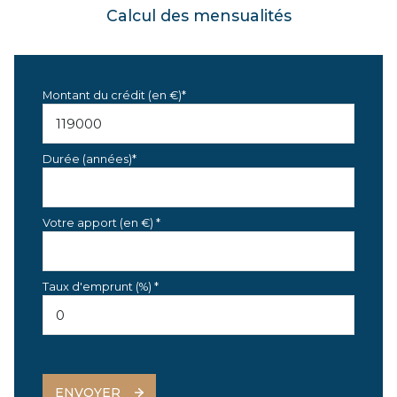
Calcul des mensualités
Montant du crédit (en €)*
Durée (années)*
Votre apport (en €) *
Taux d'emprunt (%) *
ENVOYER