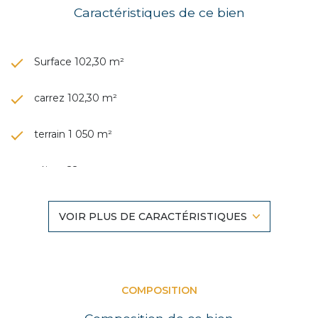
Caractéristiques de ce bien
Surface 102,30 m²
carrez 102,30 m²
terrain 1 050 m²
séjour 22 m²
3 chambre(s)
VOIR PLUS DE CARACTÉRISTIQUES
1 salle(s) d'eau
construit en 1927
COMPOSITION
cuisine séparée (équipée)