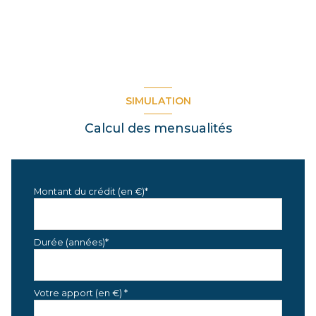
SIMULATION
Calcul des mensualités
Montant du crédit (en €)*
Durée (années)*
Votre apport (en €) *