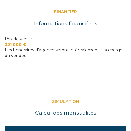
bureau
11.4 m²
WC
2.2 m²
FINANCIER
Salle du conseil
34 m²
couloir
4 m²
Informations financières
WC
2.2 m²
bureau
5.8 m²
bureau
9.9 m²
Prix de vente
251 000 €
bureau
17 m²
Les honoraires d'agence seront intégralement à la charge
du vendeur
bureau
17 m²
SIMULATION
Calcul des mensualités