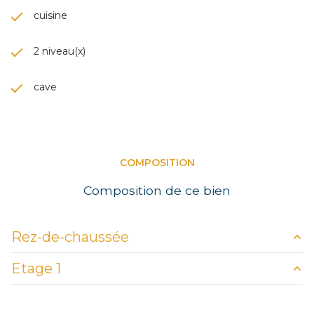
cuisine
2 niveau(x)
cave
COMPOSITION
Composition de ce bien
Rez-de-chaussée
Etage 1
entrée
5.4 m²
pièce passante
7.3 m²
palier
3.2 m²