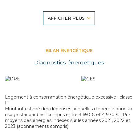
une salle de 34m2 pouvant être transformé en séjour.
A l'étage : un palier desservant un couloir, wc avec lave
mains, 1 bureau pouvant être transformé en salle de bains
AFFICHER PLUS
et 3 chambres.
Grenier récupérable et cave.
Parquet ancien au premier étage....
Le tout sur un terrain de 400m2 environ.
Possibilité de créer 3 logements facilement, agencement
idéal.
BILAN ÉNERGÉTIQUE
Travaux à prévoir, proximité direct de la gare !
Diagnostics énergetiques
Les informations sur les risques auxquels ce bien est
exposé sont disponibles sur le site
Géorisques
Logement à consommation énergétique excessive : classe
F
Montant estimé des dépenses annuelles d'énergie pour un
usage standard est compris entre 3 650 € et 4 970 € . Prix
moyens des énergies indexés sur les années 2021, 2022 et
2023 (abonnements compris).