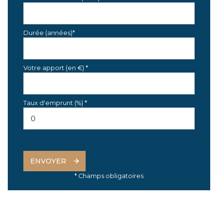
Durée (années)*
Votre apport (en €) *
Taux d'emprunt (%) *
ENVOYER
* Champs obligatoires