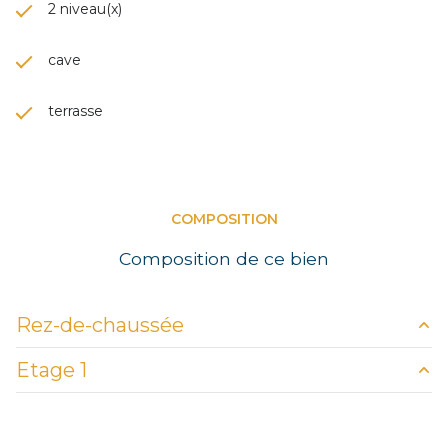
2 niveau(x)
cave
terrasse
COMPOSITION
Composition de ce bien
Rez-de-chaussée
Etage 1
salle d\'eau
2.67 m²
wc
7.99 m²
chambre 3 au sol 22 m²
15.61 m²