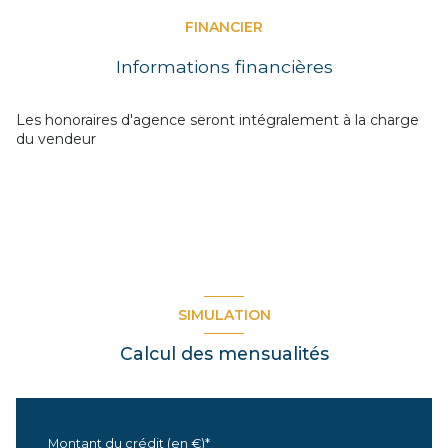
couloir
4.51 m²
FINANCIER
chambre 2
13.22 m²
Informations financières
chambre 1
13.70 m²
cuisine
9.30 m²
Les honoraires d'agence seront intégralement à la charge
du vendeur
séjour
27.11 m²
SIMULATION
Calcul des mensualités
Montant du crédit (en €)*