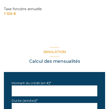
Taxe foncière annuelle
1 120 €
SIMULATION
Calcul des mensualités
Montant du crédit (en €)*
Durée (années)*