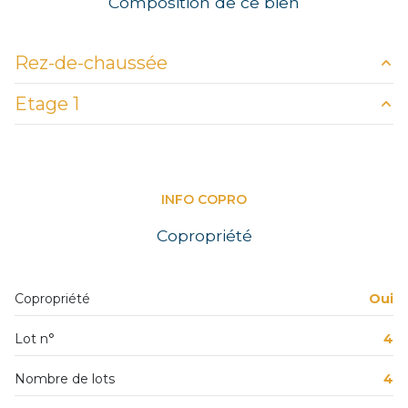
Composition de ce bien
Rez-de-chaussée
Etage 1
salon/sejour
27.08 m²
cuisine
m²
palier
1.07 m²
entrée
1.86 m²
chambre
3.93 m²
INFO COPRO
salle de bain
4.89 m²
Copropriété
chambre
9.01 m²
WC
1.25 m²
Copropriété
Oui
Lot n°
4
Nombre de lots
4