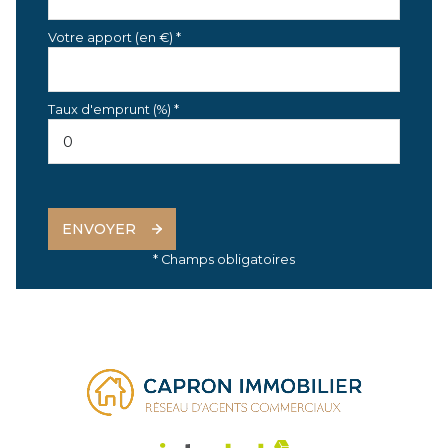
Votre apport (en €) *
Taux d'emprunt (%) *
ENVOYER
* Champs obligatoires