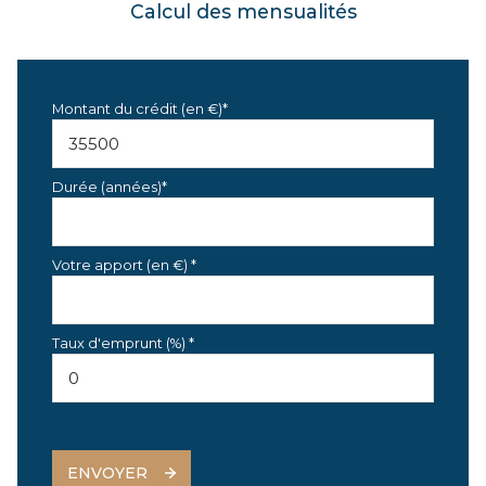
Calcul des mensualités
Montant du crédit (en €)*
Durée (années)*
Votre apport (en €) *
Taux d'emprunt (%) *
ENVOYER