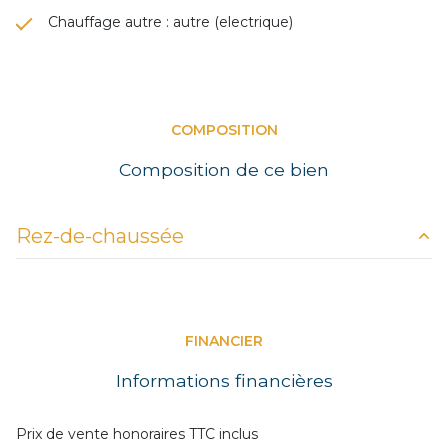
Chauffage autre : autre (electrique)
COMPOSITION
Composition de ce bien
Rez-de-chaussée
chambre
15,54 m²
cuisine
14,79 m²
FINANCIER
sasse + toilette
2,72 m²
Informations financières
salon
8,10 m²
salle de bain
2,39 m²
Prix de vente honoraires TTC inclus