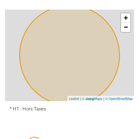
+
−
Leaflet
|
©
Maps
|
© OpenStreetMap
Jawg
* HT : Hors Taxes