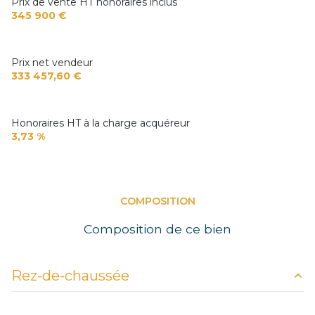
Prix de vente HT honoraires inclus
345 900 €
Prix net vendeur
333 457,60 €
Honoraires HT à la charge acquéreur
3,73 %
COMPOSITION
Composition de ce bien
Rez-de-chaussée
entrepot
250.72 m²