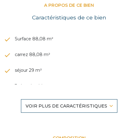
A PROPOS DE CE BIEN
Caractéristiques de ce bien
Surface 88,08 m²
carrez 88,08 m²
séjour 29 m²
3 chambre(s)
1 salle(s) de bain
VOIR PLUS DE CARACTÉRISTIQUES
Chauffage collectif : chaudière (gaz)
1 garage(s)